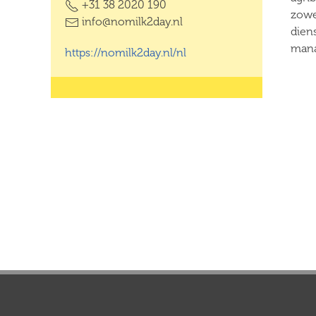
+31 38 2020 190
zowel
info@nomilk2day.nl
dien
man
https://nomilk2day.nl/nl