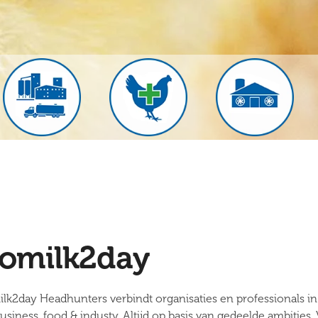
omilk2day
lk2day Headhunters verbindt organisaties en professionals in
usiness, food & industy. Altijd op basis van gedeelde ambities.