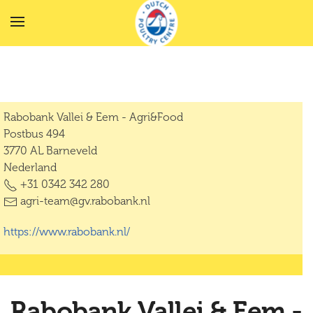
Terug naar hoofdinhoud
Rabobank Vallei & Eem - Agri&Food
Postbus 494
3770 AL Barneveld
Nederland
+31 0342 342 280
agri-team@gv.rabobank.nl
https://www.rabobank.nl/
Rabobank Vallei & Eem -