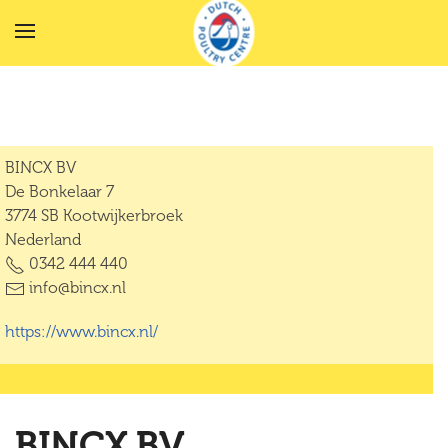
Terug naar hoofdinhoud
BINCX BV
De Bonkelaar 7
3774 SB Kootwijkerbroek
Nederland
0342 444 440
info@bincx.nl
https://www.bincx.nl/
BINCX BV