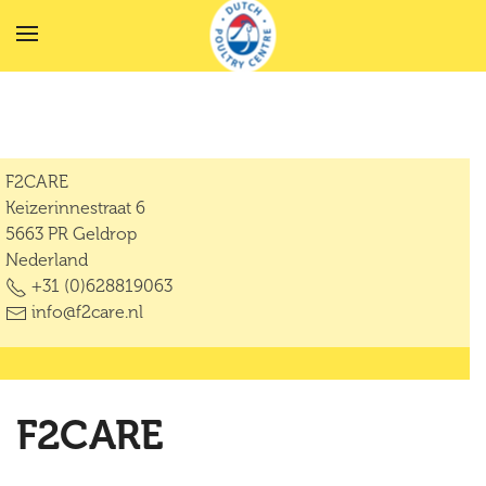
Terug naar hoofdinhoud
F2CARE
Keizerinnestraat 6
5663 PR Geldrop
Nederland
+31 (0)628819063
info@f2care.nl
F2CARE