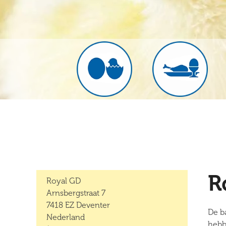
R
Royal GD
Arnsbergstraat 7
7418 EZ Deventer
De b
Nederland
hebb