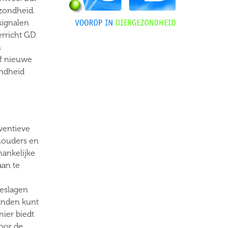
zondheid.
signalen
erricht GD
n
of nieuwe
ondheid
ventieve
houders en
hankelijke
aan te
geslagen
banden kunt
ier biedt
oor de