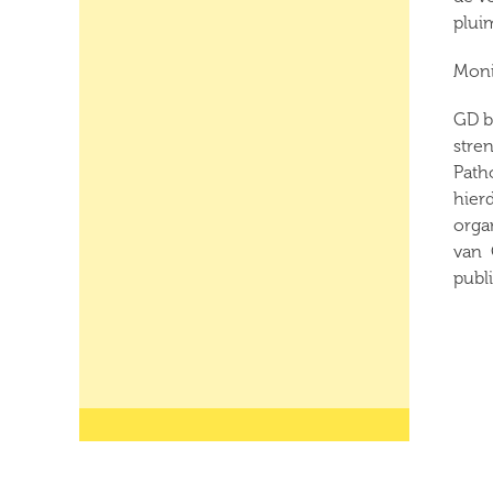
plui
Moni
GD b
stre
Path
hier
organ
van 
publi