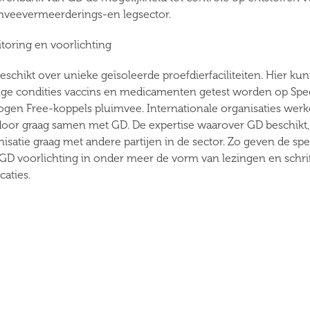
mveevermeerderings-en legsector.
toring en voorlichting
eschikt over unieke geïsoleerde proefdierfaciliteiten. Hier k
nge condities vaccins en medicamenten getest worden op Spec
ogen Free-koppels pluimvee. Internationale organisaties wer
door graag samen met GD. De expertise waarover GD beschikt,
isatie graag met andere partijen in de sector. Zo geven de spe
GD voorlichting in onder meer de vorm van lezingen en schrif
caties.