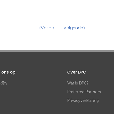
Vorige
Volgende
 ons op
Over DPC
edIn
Wat is DPC?
Preferred Partners
Privacyverklaring