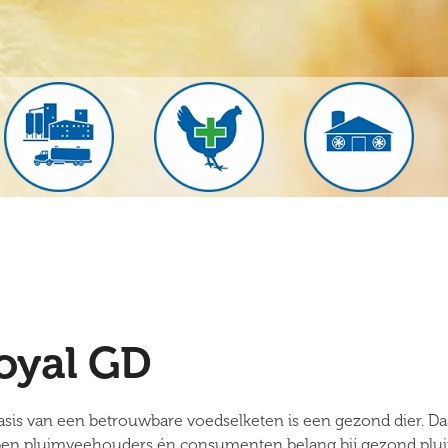
oyal GD
asis van een betrouwbare voedselketen is een gezond dier. D
en pluimveehouders én consumenten belang bij gezond plui