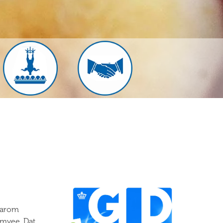
aarom
mvee. Dat