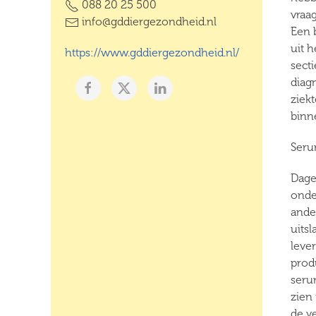
088 20 25 500
vraa
info@gddiergezondheid.nl
Een 
uit 
https://www.gddiergezondheid.nl/
sect
diag
ziek
binn
Seru
Dage
onde
ande
uits
leve
prod
seru
zien
de v