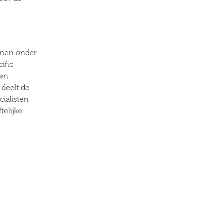
unnen onder
ific
ken
 deelt de
cialisten
telijke