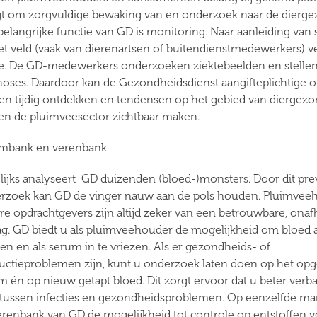
gt om zorgvuldige bewaking van en onderzoek naar de dierge
belangrijke functie van GD is monitoring. Naar aanleiding van 
het veld (vaak van dierenartsen of buitendienstmedewerkers) v
ie. De GD-medewerkers onderzoeken ziektebeelden en stelle
noses. Daardoor kan de Gezondheidsdienst aangifteplichtige 
ten tijdig ontdekken en tendensen op het gebied van diergez
en de pluimveesector zichtbaar maken.
mbank en verenbank
lijks analyseert GD duizenden (bloed-)monsters. Door dit pre
rzoek kan GD de vinger nauw aan de pols houden. Pluimvee
re opdrachtgevers zijn altijd zeker van een betrouwbare, onaf
lag. GD biedt u als pluimveehouder de mogelijkheid om bloed 
ren en als serum in te vriezen. Als er gezondheids- of
uctieproblemen zijn, kunt u onderzoek laten doen op het op
m én op nieuw getapt bloed. Dit zorgt ervoor dat u beter ver
 tussen infecties en gezondheidsproblemen. Op eenzelfde man
erenbank van GD de mogelijkheid tot controle op entstoffen v