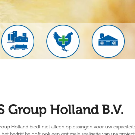
S Group Holland B.V.
roup Holland biedt niet alleen oplossingen voor uw capaciteit
het bedrijf belooft ook een optimale realisatie van uw project