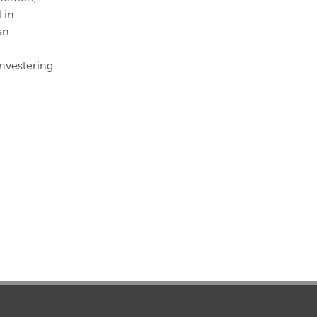
 in
an
nvestering