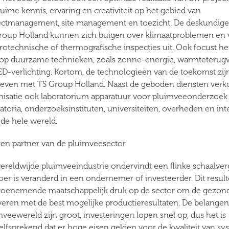
ruime kennis, ervaring en creativiteit op het gebied van
ectmanagement, site management en toezicht. De deskundige
roup Holland kunnen zich buigen over klimaatproblemen en
rotechnische of thermografische inspecties uit. Ook focust het
 op duurzame technieken, zoals zonne-energie, warmteterug
ED-verlichting. Kortom, de technologieën van de toekomst zij
even met TS Group Holland. Naast de geboden diensten verk
nisatie ook laboratorium apparatuur voor pluimveeonderzoek
atoria, onderzoeksinstituten, universiteiten, overheden en int
 de hele wereld.
ren partner van de pluimveesector
ereldwijde pluimveeindustrie ondervindt een flinke schaalver
oer is veranderd in een ondernemer of investeerder. Dit result
toenemende maatschappelijk druk op de sector om de gezon
everen met de best mogelijke productieresultaten. De belangen
mveewereld zijn groot, investeringen lopen snel op, dus het is
elfsprekend dat er hoge eisen gelden voor de kwaliteit van sy