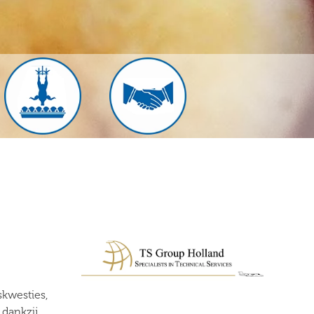
skwesties,
 dankzij