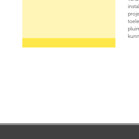
insta
proj
toel
plui
kunn