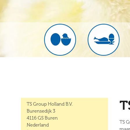
T
TS Group Holland B.V.
Burensedijk 3
4116 GS Buren
TS G
Nederland
maar 