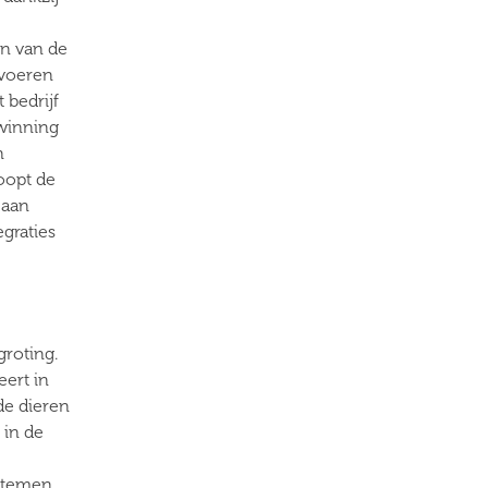
n van de
 voeren
 bedrijf
winning
n
oopt de
 aan
egraties
groting.
eert in
de dieren
 in de
stemen,