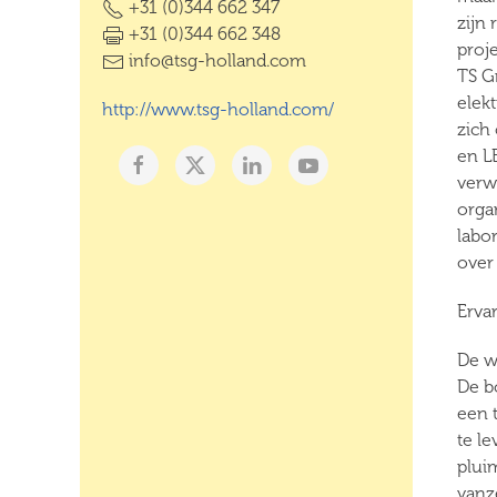
+31 (0)344 662 347
zijn 
+31 (0)344 662 348
proj
info@tsg-holland.com
TS G
elekt
http://www.tsg-holland.com/
zich
en L
verw
orga
labor
over
Erva
De w
De b
een 
te l
plui
vanz