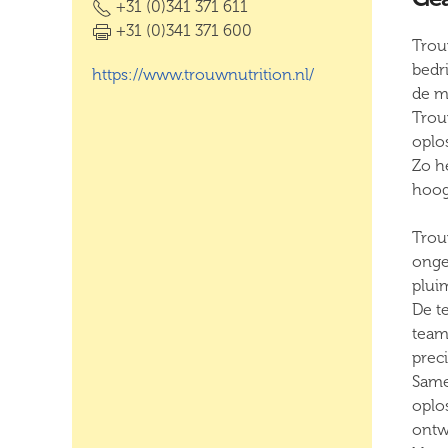
+31 (0)341 371 611
+31 (0)341 371 600
Trou
bedr
https://www.trouwnutrition.nl/
de m
Trou
oplo
Zo he
hoog
Trou
ongez
plui
De t
team
preci
Same
oplo
ontw