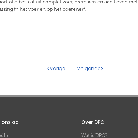
portfolio bestaat uit complet voer, premixen en additieven me
assing in het voer en op het boerenerf.
Vorige
Volgende
 ons op
Over DPC
edIn
Wat is DPC?