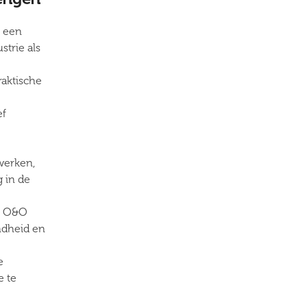
s een
trie als
raktische
ef
werken,
g in de
on O&O
ndheid en
e
e te