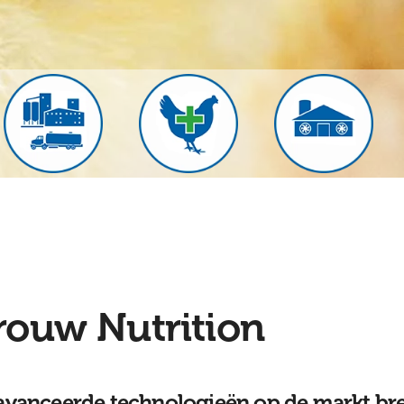
rouw Nutrition
vanceerde technologieën op de markt br