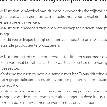
w Nutrition, onderdeel van Nutreco's veevoedersbedrijfstak, i
ijf dat bouwt aan een duurzame toekomst- voor zowel de indus
ensen die erin werken.
w Nutrition engageert zich om wetenschap te vertalen naar p
ssingen.
lpt dit wereldwijde bedrijf de pluimvee industrie om kwalitati
staande producten te produceren.
w Nutrition is trots op de onderzoeksfaciliteiten waarmee ze 
ien voor wat betreft capaciteit, kwaliteit, expertise en ervarin
mveesector.
echnische mensen in het veld samen met het Trouw Nutriti
, zijn gespecialiseerd in nutritie voor jonge dieren, darmgezo
sie nutritie.
n streven ze ernaar om nieuwe, wetenschappelijk gebaseerd
ssingen voor de meest complexe uitdagingen in deze industri
ikkelen door nauw samen te werken met onze klanten.