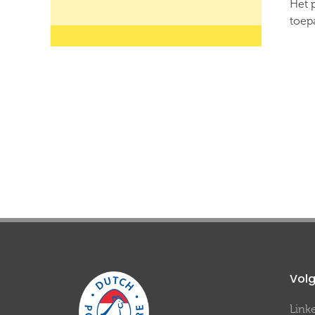
Het 
toep
Volg
Link