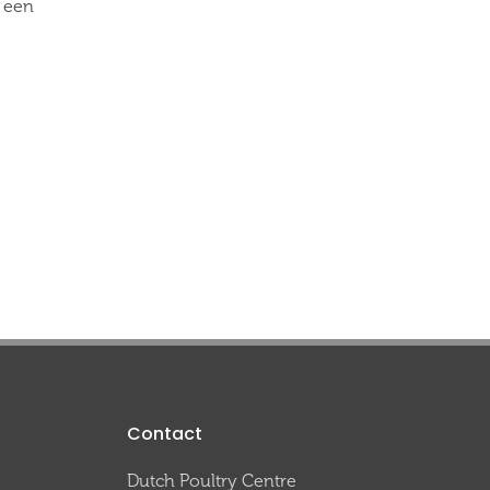
t een
Contact
Dutch Poultry Centre